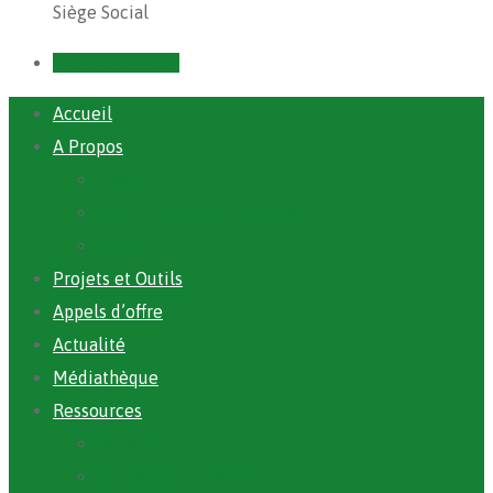
Siège Social
Prendre un RDV
Accueil
A Propos
ANAFIC
Mot du Directeur Général
Notre Equipe
Projets et Outils
Appels d’offre
Actualité
Médiathèque
Ressources
Rapports
Cartographie PACV