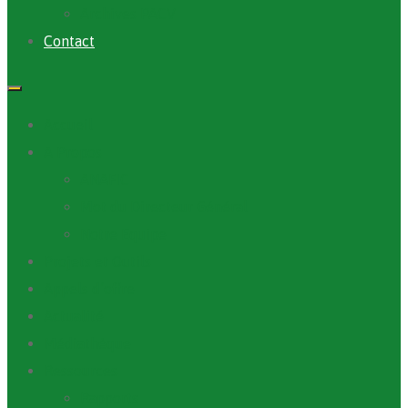
Archives PACV
Contact
Accueil
A Propos
ANAFIC
Mot du Directeur Général
Notre Equipe
Projets et Outils
Appels d’offre
Actualité
Médiathèque
Ressources
Rapports