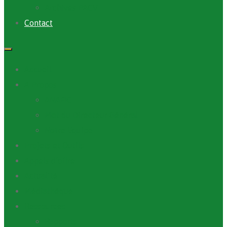
Archives PACV
Contact
Accueil
A Propos
ANAFIC
Mot du Directeur Général
Notre Equipe
Projets et Outils
Appels d’offre
Actualité
Médiathèque
Ressources
Rapports