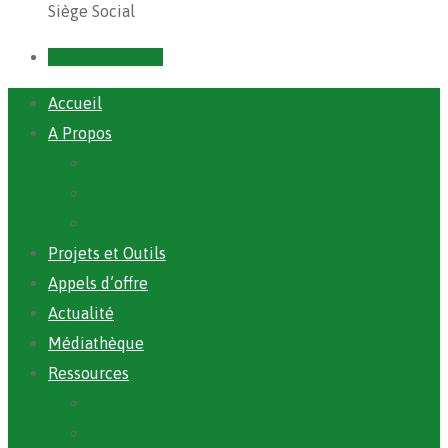
Siège Social
Prendre un RDV
Accueil
A Propos
ANAFIC
Mot du Directeur Général
Notre Equipe
Projets et Outils
Appels d’offre
Actualité
Médiathèque
Ressources
Rapports
Cartographie PACV