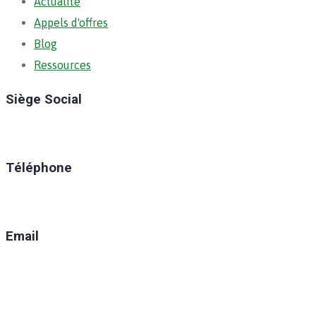
Actualité
Appels d'offres
Blog
Ressources
Siège Social
Ratoma, C/ Ratoma
Téléphone
(+224) 629-008-550
Email
direction@anafic.org.gn