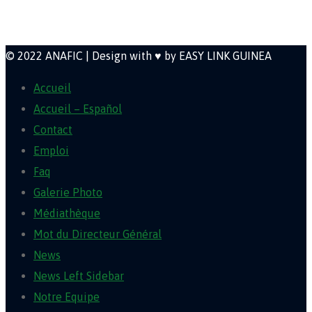
Newsletter
© 2022 ANAFIC | Design with ♥ by EASY LINK GUINEA
Accueil
Accueil – Español
Contact
Emploi
Faq
Galerie Photo
Médiathèque
Mot du Directeur Général
News
News Left Sidebar
Notre Equipe