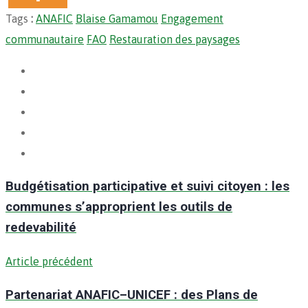
Tags
:
ANAFIC
Blaise Gamamou
Engagement
communautaire
FAO
Restauration des paysages
Budgétisation participative et suivi citoyen : les
communes s’approprient les outils de
redevabilité
Article précédent
Partenariat ANAFIC–UNICEF : des Plans de