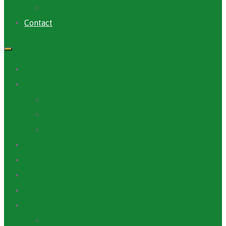
Archives PACV
Contact
Accueil
A Propos
ANAFIC
Mot du Directeur Général
Notre Equipe
Projets et Outils
Appels d’offre
Actualité
Médiathèque
Ressources
Rapports