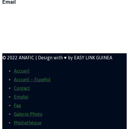
Email
direction@anafic.org.gn
Newsletter
© 2022 ANAFIC | Design with ♥ by EASY LINK GUINEA
Accueil
Accueil – Español
Contact
Emploi
Faq
Galerie Photo
Médiathèque