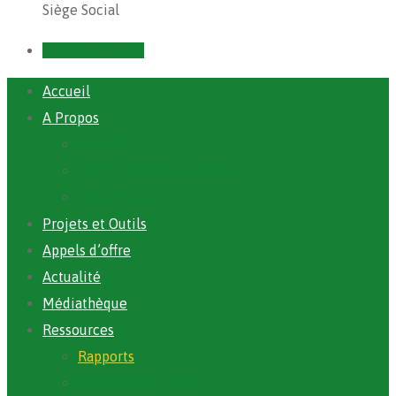
Siège Social
Prendre un RDV
Accueil
A Propos
ANAFIC
Mot du Directeur Général
Notre Equipe
Projets et Outils
Appels d’offre
Actualité
Médiathèque
Ressources
Rapports
Cartographie PACV