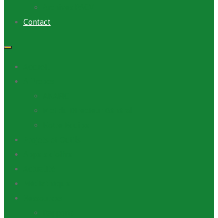
Archives PACV
Contact
Accueil
A Propos
ANAFIC
Mot du Directeur Général
Notre Equipe
Projets et Outils
Appels d’offre
Actualité
Médiathèque
Ressources
Rapports