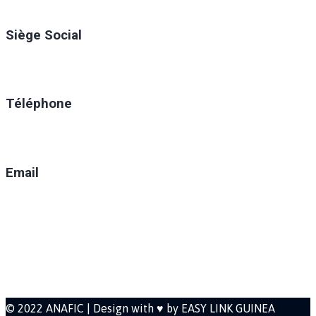
Siège Social
Ratoma, C/ Ratoma
Téléphone
(+224) 629-008-550
Email
direction@anafic.org.gn
Newsletter
© 2022 ANAFIC | Design with ♥ by EASY LINK GUINEA