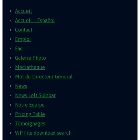
Accueil
Accueil – Español
Contact
Emploi
Faq
Galerie Photo
Médiathèque
Mot du Directeur Général
News
News Left Sidebar
Notre Equipe
Pricing Table
Témoignages
WP File download search