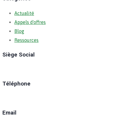
Actualité
Appels d'offres
Blog
Ressources
Siège Social
Ratoma, C/ Ratoma
Téléphone
(+224) 629-008-550
Email
direction@anafic.org.gn