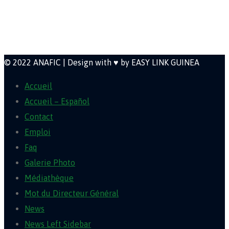
Newsletter
© 2022 ANAFIC | Design with ♥ by EASY LINK GUINEA
Accueil
Accueil – Español
Contact
Emploi
Faq
Galerie Photo
Médiathèque
Mot du Directeur Général
News
News Left Sidebar