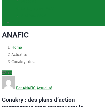
Rapports
Cartographie PACV
Archives PACV
Contact
ANAFIC
Home
Actualité
Conakry : des…
02
Fév
Par ANAFIC
Actualité
Conakry : des plans d’action
communaux pour promouvoir le