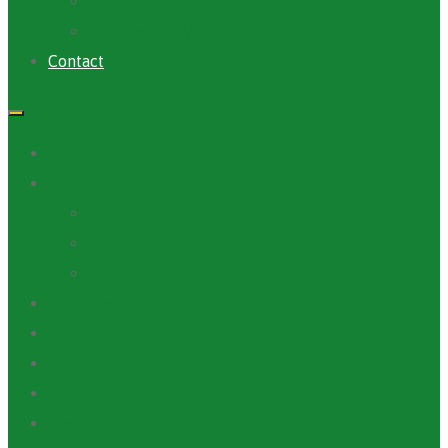
Cartographie PACV
Archives PACV
Contact
Accueil
A Propos
ANAFIC
Mot du Directeur Général
Notre Equipe
Projets et Outils
Appels d’offre
Actualité
Médiathèque
Ressources