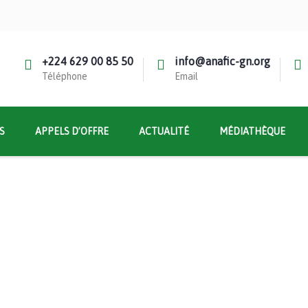
+224 629 00 85 50
info@anafic-gn.org
Téléphone
Email
S
APPELS D’OFFRE
ACTUALITÉ
MÉDIATHÈQUE