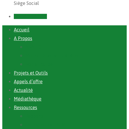
Siège Social
Prendre un RDV
Accueil
A Propos
ANAFIC
Mot du Directeur Général
Notre Equipe
Projets et Outils
Appels d’offre
Actualité
Médiathèque
Ressources
Rapports
Cartographie PACV