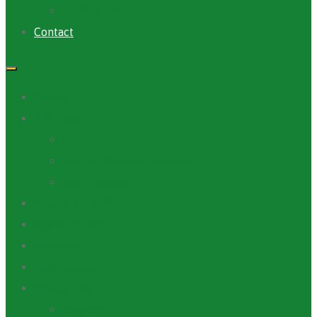
Archives PACV
Contact
Accueil
A Propos
ANAFIC
Mot du Directeur Général
Notre Equipe
Projets et Outils
Appels d’offre
Actualité
Médiathèque
Ressources
Rapports