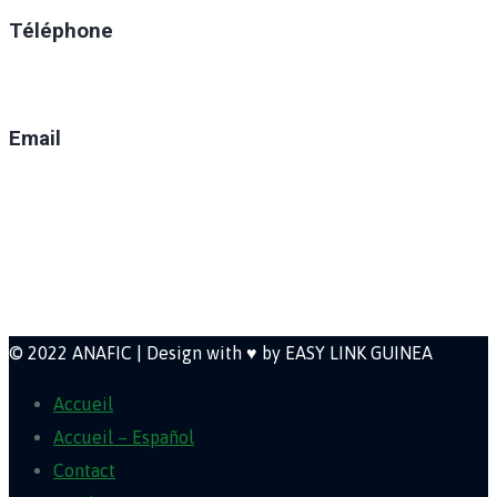
Téléphone
(+224) 629-008-550
Email
direction@anafic.org.gn
Newsletter
© 2022 ANAFIC | Design with ♥ by EASY LINK GUINEA
Accueil
Accueil – Español
Contact