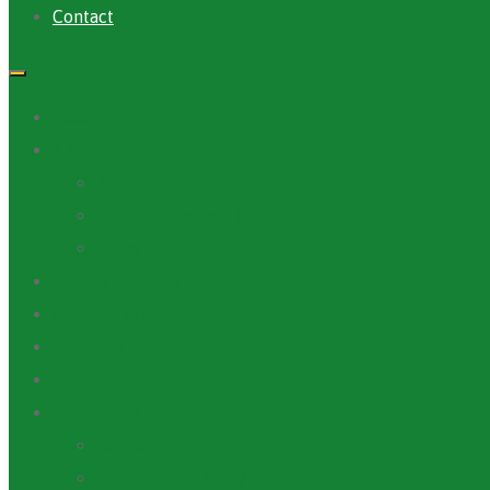
Contact
Accueil
A Propos
ANAFIC
Mot du Directeur Général
Notre Equipe
Projets et Outils
Appels d’offre
Actualité
Médiathèque
Ressources
Rapports
Cartographie PACV