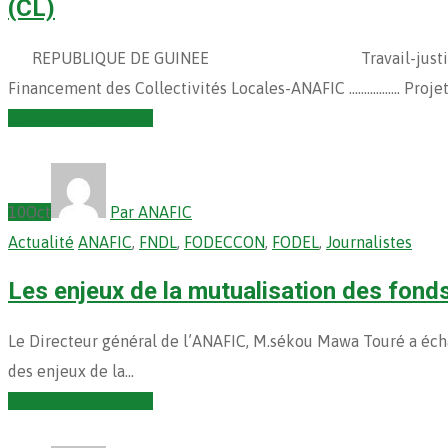
(CL)
REPUBLIQUE DE GUINEE Travail-justice– solidarité Mi
Financement des Collectivités Locales-ANAFIC …………….. Proje
Continuer la lecture
10
Oct
Par ANAFIC
Actualité
ANAFIC
,
FNDL
,
FODECCON
,
FODEL
,
Journalistes
Les enjeux de la mutualisation des fonds
Le Directeur général de l’ANAFIC, M.sékou Mawa Touré a échan
des enjeux de la…
Continuer la lecture