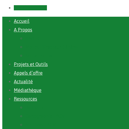
Prendre un RDV
Accueil
A Propos
ANAFIC
Mot du Directeur Général
Notre Equipe
Projets et Outils
Appels d’offre
Actualité
Médiathèque
Ressources
Rapports
Cartographie PACV
Archives PACV