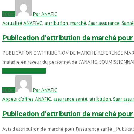
10
Oct
Par ANAFIC
Actualité
ANAFIVC
,
attribution
,
marché
,
Saar assurance
,
Santé
Publication d’attribution de marché pou
PUBLICATION D’ATTRIBUTION DE MARCHE REFERENCE MARCHE: A
maladie en faveur du personnel de l’ANAFIC. SOUMISSIONN
Continuer la lecture
10
Oct
Par ANAFIC
Appels d'offres
ANAFIC
,
assurance santé
,
atribution
,
Saar assu
Publication d’attribution de marché pou
Avis d'attribution de marché pour l'assurance santé _Publica