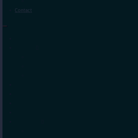
Archives PACV
Contact
Accueil
A Propos
ANAFIC
Mot du Directeur Général
Notre Equipe
Projets et Outils
Appels d’offre
Actualité
Médiathèque
Ressources
Rapports