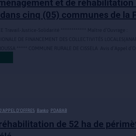
ménagement et de réhabilitation 
 dans cinq (05) communes de la
 Travail-Justice-Solidarité ************ Maître d’Ouvra
TIONALE DE FINANCEMENT DES COLLECTIVITÉS LOCALES(ANAF
USSA ***** COMMUNE RURALE DE CISSELA Avis d’Appel d’Of
re
D'APPEL D'OFFRES
,
Banko
,
PDABAB
éhabilitation de 52 ha de périmètr