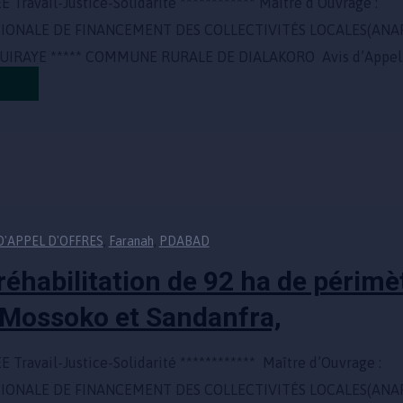
 Travail-Justice-Solidarité ************ Maître d’Ouvra
TIONALE DE FINANCEMENT DES COLLECTIVITÉS LOCALES(ANAF
UIRAYE ***** COMMUNE RURALE DE DIALAKORO Avis d’Appel
re
D'APPEL D'OFFRES
,
Faranah
,
PDABAD
éhabilitation de 92 ha de périmèt
e Mossoko et Sandanfra,
 Travail-Justice-Solidarité ************ Maître d’Ouvr
ATIONALE DE FINANCEMENT DES COLLECTIVITÉS LOCALES(AN