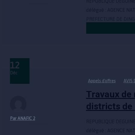
REPUBLIQUE DEGUINEE
délégué : AGENCE NA
PREFECTURE DE DING
Continuer la lectu
12
Déc
Appels d'offres
AVIS 
Travaux de r
districts d
Par ANAFIC 2
REPUBLIQUE DEGUINEE
délégué : AGENCE N