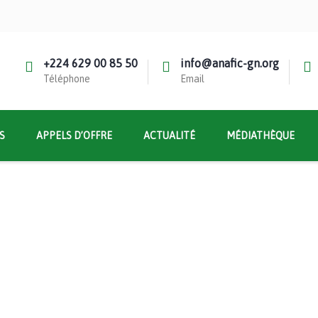
+224 629 00 85 50
info@anafic-gn.org
Téléphone
Email
S
APPELS D’OFFRE
ACTUALITÉ
MÉDIATHÈQUE