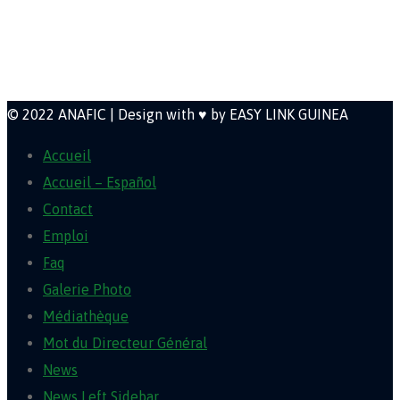
Newsletter
© 2022 ANAFIC | Design with ♥ by EASY LINK GUINEA
Accueil
Accueil – Español
Contact
Emploi
Faq
Galerie Photo
Médiathèque
Mot du Directeur Général
News
News Left Sidebar