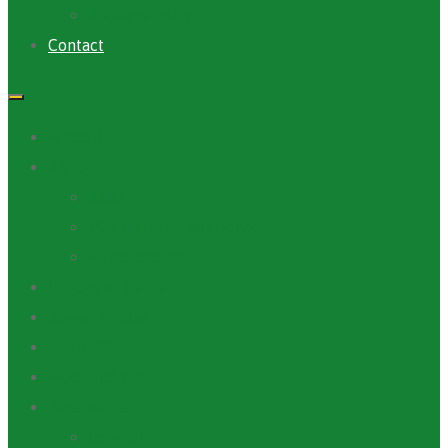
Archives PACV
Contact
Accueil
A Propos
ANAFIC
Mot du Directeur Général
Notre Equipe
Projets et Outils
Appels d’offre
Actualité
Médiathèque
Ressources
Rapports