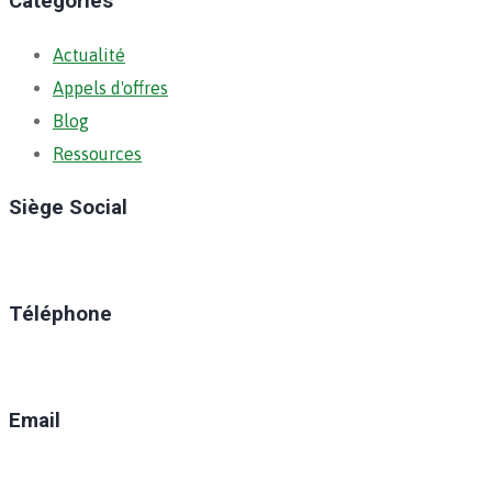
Catégories
Actualité
Appels d'offres
Blog
Ressources
Siège Social
Ratoma, C/ Ratoma
Téléphone
(+224) 629-008-550
Email
direction@anafic.org.gn