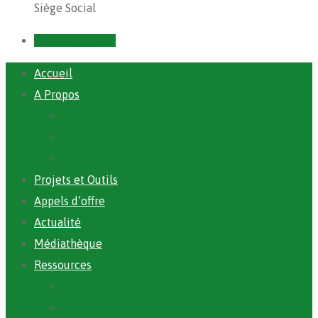
Siège Social
Prendre un RDV
Accueil
A Propos
ANAFIC
Mot du Directeur Général
Notre Equipe
Projets et Outils
Appels d’offre
Actualité
Médiathèque
Ressources
Rapports
Cartographie PACV