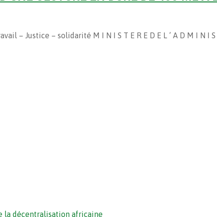
l – Justice – solidarité M I N I S T E R E D E L ’ A D M I N I S
 la décentralisation africaine