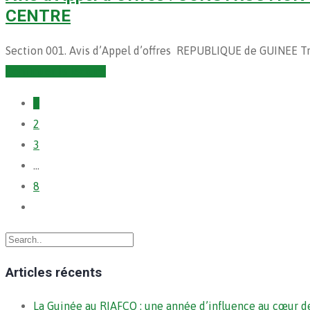
CENTRE
Section 001. Avis d’Appel d’offres REPUBLIQUE de GUINEE Travai
Continuer la lecture
1
2
3
…
8
Articles récents
La Guinée au RIAFCO : une année d’influence au cœur de