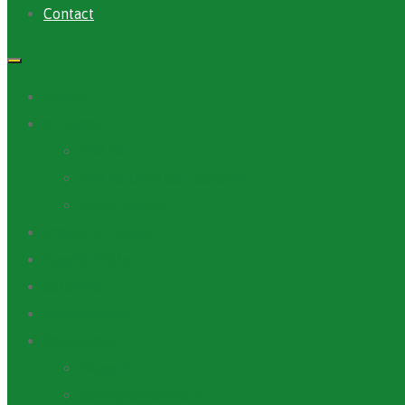
Contact
Accueil
A Propos
ANAFIC
Mot du Directeur Général
Notre Equipe
Projets et Outils
Appels d’offre
Actualité
Médiathèque
Ressources
Rapports
Cartographie PACV