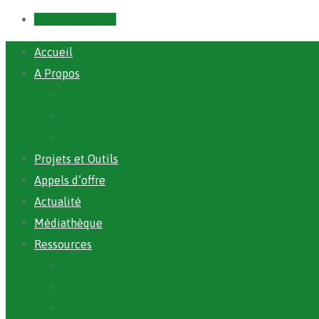
Prendre un RDV
Accueil
A Propos
ANAFIC
Mot du Directeur Général
Notre Equipe
Projets et Outils
Appels d’offre
Actualité
Médiathèque
Ressources
Rapports
Cartographie PACV
Archives PACV