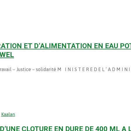
 FORATION ET D’ALIMENTATION EN EAU P
AWEL
il – Justice – solidarité M I N I S T E R E D E L ’ A D M I N I
,
Kaalan
ON D’UNE CLOTURE EN DURE DE 400 ML A