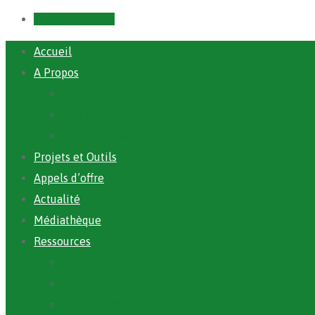
Prendre un RDV
Accueil
A Propos
ANAFIC
Mot du Directeur Général
Notre Equipe
Projets et Outils
Appels d’offre
Actualité
Médiathèque
Ressources
Rapports
Cartographie PACV
Archives PACV