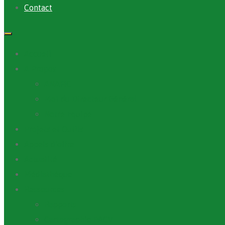
Contact
Accueil
A Propos
ANAFIC
Mot du Directeur Général
Notre Equipe
Projets et Outils
Appels d’offre
Actualité
Médiathèque
Ressources
Rapports
Cartographie PACV