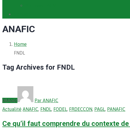
Archives PACV
Contact
ANAFIC
Home
FNDL
Tag Archives for FNDL
08
Août
Par ANAFIC
Actualité
ANAFIC
,
FNDL
,
FODEL
,
FRDECCON
,
PAGL
,
PANAFIC
Ce qu’il faut comprendre du contexte d