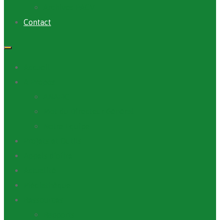
Archives PACV
Contact
Accueil
A Propos
ANAFIC
Mot du Directeur Général
Notre Equipe
Projets et Outils
Appels d’offre
Actualité
Médiathèque
Ressources
Rapports