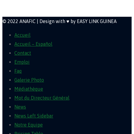
Newsletter
© 2022 ANAFIC | Design with ♥ by EASY LINK GUINEA
Accueil
Accueil – Español
Contact
Emploi
Faq
Galerie Photo
Médiathèque
Mot du Directeur Général
News
News Left Sidebar
Notre Equipe
Pricing Table