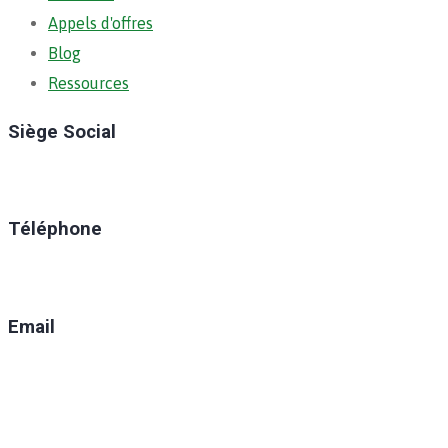
Appels d'offres
Blog
Ressources
Siège Social
Ratoma, C/ Ratoma
Téléphone
(+224) 629-008-550
Email
direction@anafic.org.gn