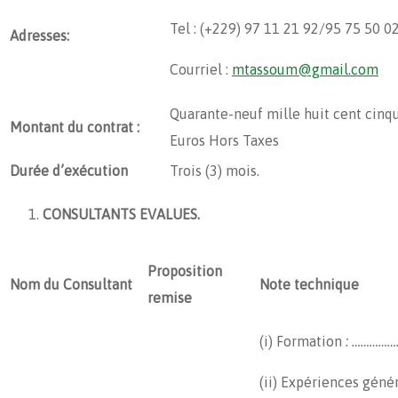
Tel : (+229) 97 11 21 92/95 75 50 0
Adresses:
Courriel :
mtassoum@gmail.com
Quarante-neuf mille huit cent cinq
Montant du contrat :
Euros Hors Taxes
Durée d’exécution
Trois (3) mois.
CONSULTANTS EVALUES.
Proposition
Nom du Consultant
Note technique
remise
(i) Formation
: ………………
(ii) Expériences géné