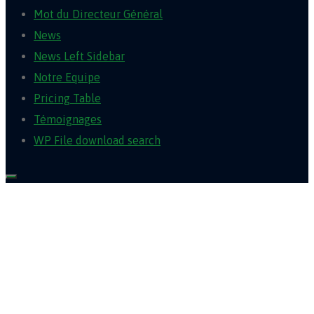
Mot du Directeur Général
News
News Left Sidebar
Notre Equipe
Pricing Table
Témoignages
WP File download search