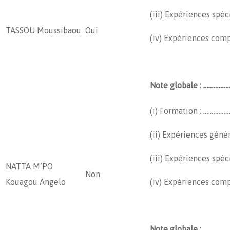
(iii) Expériences spéc
TASSOU Moussibaou
Oui
(iv) Expériences com
Note globale :
…………….
(i) Formation
: ………………
(ii) Expériences géné
(iii) Expériences spéc
NATTA M’PO
Non
Kouagou Angelo
(iv) Expériences com
Note globale :
……………..