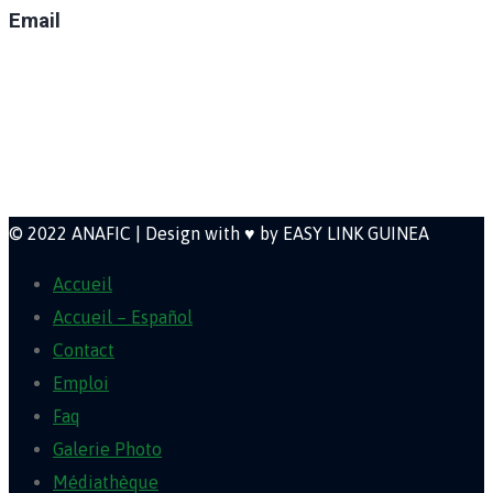
Email
direction@anafic.org.gn
Newsletter
© 2022 ANAFIC | Design with ♥ by EASY LINK GUINEA
Accueil
Accueil – Español
Contact
Emploi
Faq
Galerie Photo
Médiathèque