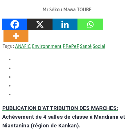
Mr Sékou Mawa TOURE
Tags
:
ANAFIC
Environnment
PRePeF
Santé
Social
PUBLICATION D’ATTRIBUTION DES MARCHES:
Achèvement de 4 salles de classe à Mandiana et
Niantanina (région de Kankan).