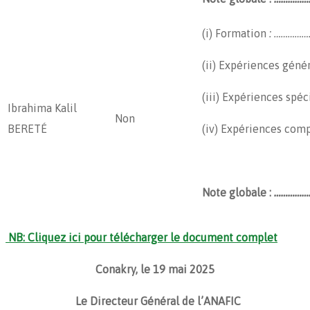
(i) Formation
: ………………
(ii) Expériences géné
(iii) Expériences spéc
Ibrahima Kalil
Non
BERETÉ
(iv) Expériences com
Note globale :
…………….
NB: Cliquez ici pour télécharger le document complet
Conakry, le 19 mai 2025
Le Directeur Général de l’ANAFIC