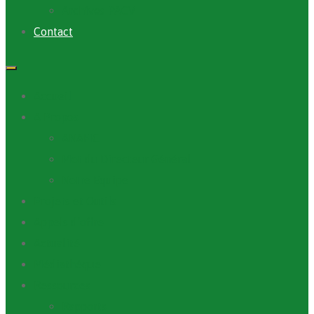
Archives PACV
Contact
Accueil
A Propos
ANAFIC
Mot du Directeur Général
Notre Equipe
Projets et Outils
Appels d’offre
Actualité
Médiathèque
Ressources
Rapports