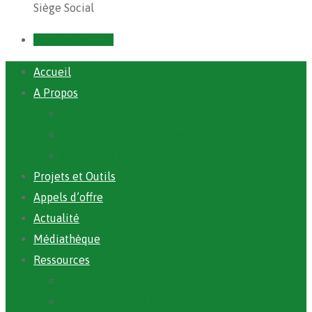
Siège Social
Prendre un RDV
Accueil
A Propos
ANAFIC
Mot du Directeur Général
Notre Equipe
Projets et Outils
Appels d’offre
Actualité
Médiathèque
Ressources
Rapports
Cartographie PACV