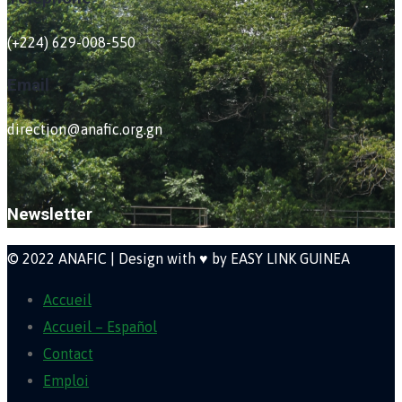
(+224) 629-008-550
Email
direction@anafic.org.gn
Newsletter
© 2022 ANAFIC | Design with ♥ by EASY LINK GUINEA
Accueil
Accueil – Español
Contact
Emploi