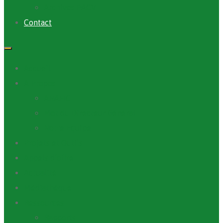
Archives PACV
Contact
Accueil
A Propos
ANAFIC
Mot du Directeur Général
Notre Equipe
Projets et Outils
Appels d’offre
Actualité
Médiathèque
Ressources
Rapports