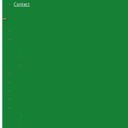
Contact
Accueil
A Propos
ANAFIC
Mot du Directeur Général
Notre Equipe
Projets et Outils
Appels d’offre
Actualité
Médiathèque
Ressources
Rapports
Cartographie PACV