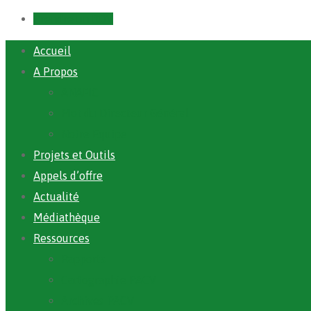
Prendre un RDV
Accueil
A Propos
ANAFIC
Mot du Directeur Général
Notre Equipe
Projets et Outils
Appels d’offre
Actualité
Médiathèque
Ressources
Rapports
Cartographie PACV
Archives PACV