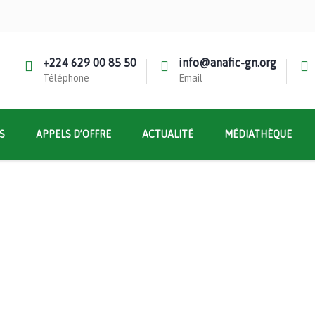
+224 629 00 85 50
info@anafic-gn.org
Téléphone
Email
S
APPELS D’OFFRE
ACTUALITÉ
MÉDIATHÈQUE