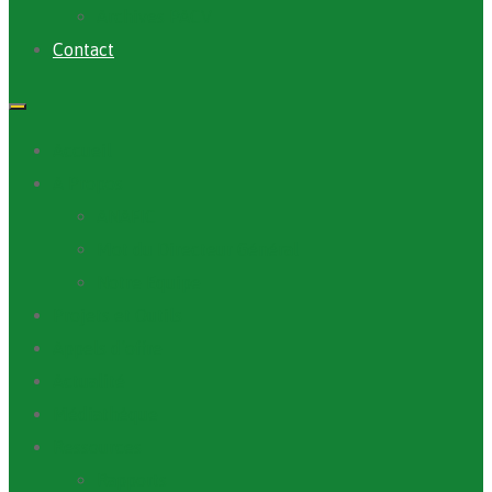
Archives PACV
Contact
Accueil
A Propos
ANAFIC
Mot du Directeur Général
Notre Equipe
Projets et Outils
Appels d’offre
Actualité
Médiathèque
Ressources
Rapports