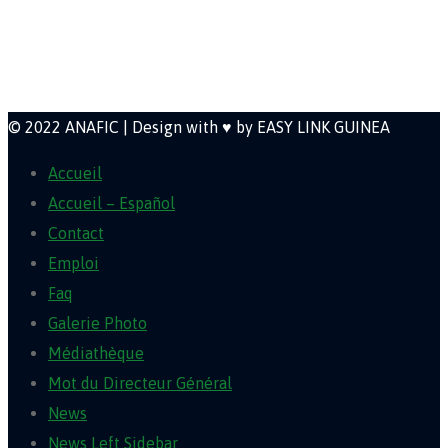
Newsletter
© 2022 ANAFIC | Design with ♥ by EASY LINK GUINEA
Accueil
Accueil – Español
Contact
Emploi
Faq
Galerie Photo
Médiathèque
Mot du Directeur Général
News
News Left Sidebar