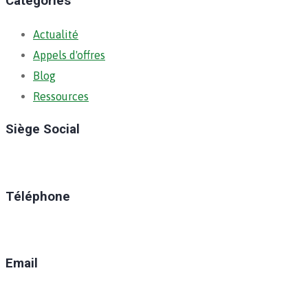
Catégories
Actualité
Appels d'offres
Blog
Ressources
Siège Social
Ratoma, C/ Ratoma
Téléphone
(+224) 629-008-550
Email
direction@anafic.org.gn