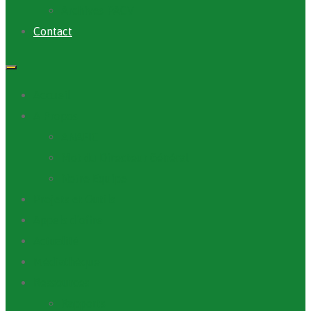
Archives PACV
Contact
Accueil
A Propos
ANAFIC
Mot du Directeur Général
Notre Equipe
Projets et Outils
Appels d’offre
Actualité
Médiathèque
Ressources
Rapports