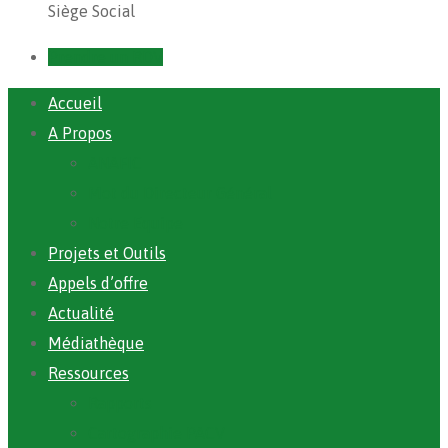
Siège Social
Prendre un RDV
Accueil
A Propos
ANAFIC
Mot du Directeur Général
Notre Equipe
Projets et Outils
Appels d’offre
Actualité
Médiathèque
Ressources
Rapports
Cartographie PACV