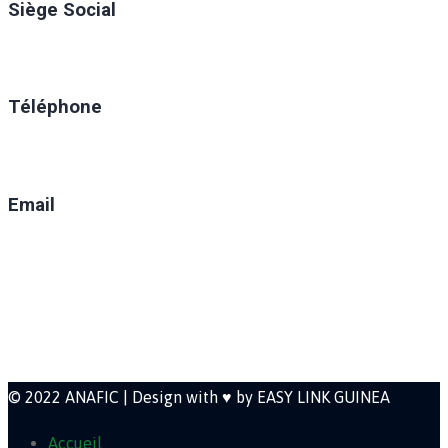
Siège Social
Ratoma, C/ Ratoma
Téléphone
(+224) 629-008-550
Email
direction@anafic.org.gn
Newsletter
© 2022 ANAFIC | Design with ♥ by EASY LINK GUINEA
Accueil