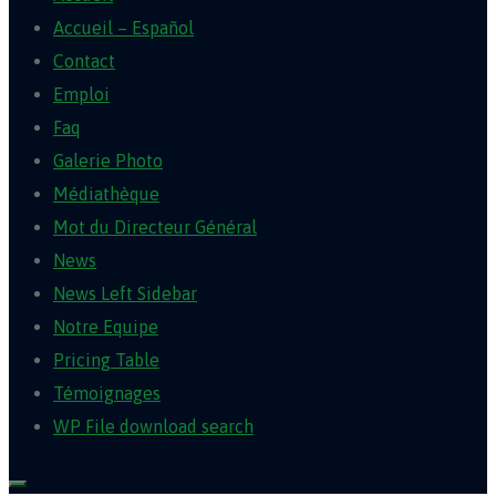
Accueil – Español
Contact
Emploi
Faq
Galerie Photo
Médiathèque
Mot du Directeur Général
News
News Left Sidebar
Notre Equipe
Pricing Table
Témoignages
WP File download search