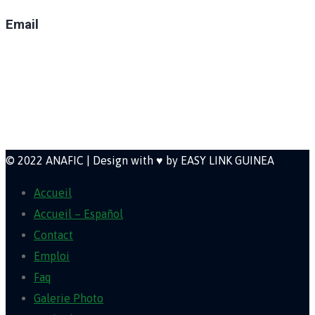
Email
direction@anafic.org.gn
Newsletter
© 2022 ANAFIC | Design with ♥ by EASY LINK GUINEA
Accueil
Accueil – Español
Contact
Emploi
Faq
Galerie Photo