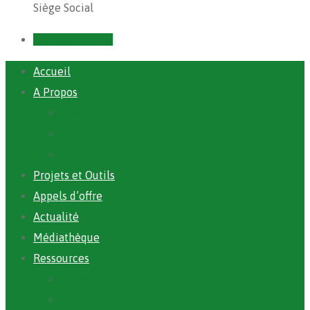
Siège Social
Prendre un RDV
Accueil
A Propos
ANAFIC
Mot du Directeur Général
Notre Equipe
Projets et Outils
Appels d’offre
Actualité
Médiathèque
Ressources
Rapports
Cartographie PACV