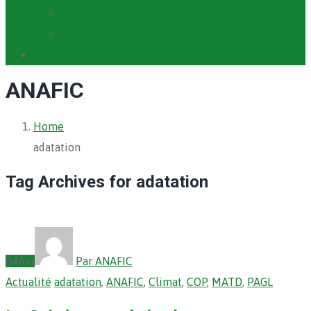
Cartographie PACV
Archives PACV
Contact
ANAFIC
Home
adatation
Tag Archives for adatation
04
Avr
Par ANAFIC
Actualité
adatation
,
ANAFIC
,
Climat
,
COP
,
MATD
,
PAGL