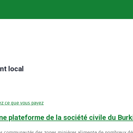
t local
ez ce que vous payez
e plateforme de la société civile du Burk
les communautés des zones minières alimente de nombreux déba