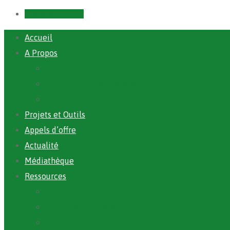
Prendre un RDV
Accueil
A Propos
ANAFIC
Mot du Directeur Général
Notre Equipe
Projets et Outils
Appels d’offre
Actualité
Médiathèque
Ressources
Rapports
Cartographie PACV
Archives PACV