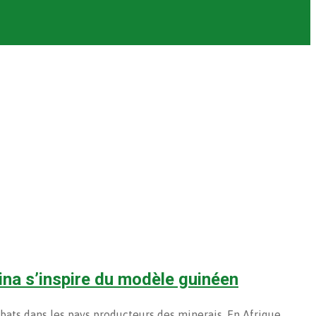
ina s’inspire du modèle guinéen
ts dans les pays producteurs des minerais. En Afrique