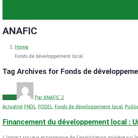
Archives PACV
Contact
ANAFIC
Home
Fonds de développement local
Tag Archives for Fonds de développemen
03
Mar
Par ANAFIC 2
Actualité
FNDL
,
FODEL
,
Fonds de développement local
,
Publi
Financement du développement local : Un
L’impact sociaux économique de l’exploitation minière sur 