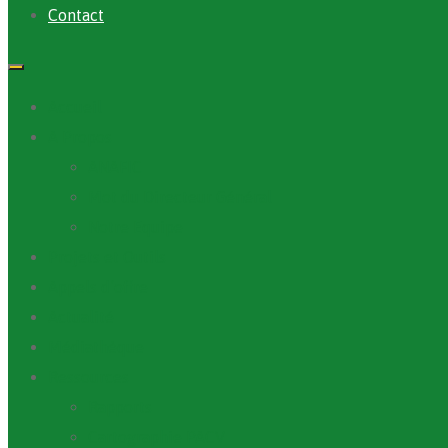
Contact
Accueil
A Propos
ANAFIC
Mot du Directeur Général
Notre Equipe
Projets et Outils
Appels d’offre
Actualité
Médiathèque
Ressources
Rapports
Cartographie PACV