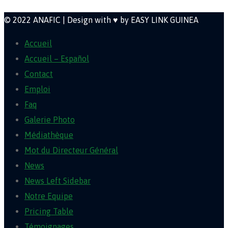
© 2022 ANAFIC | Design with ♥ by EASY LINK GUINEA
Accueil
Accueil – Español
Contact
Emploi
Faq
Galerie Photo
Médiathèque
Mot du Directeur Général
News
News Left Sidebar
Notre Equipe
Pricing Table
Témoignages