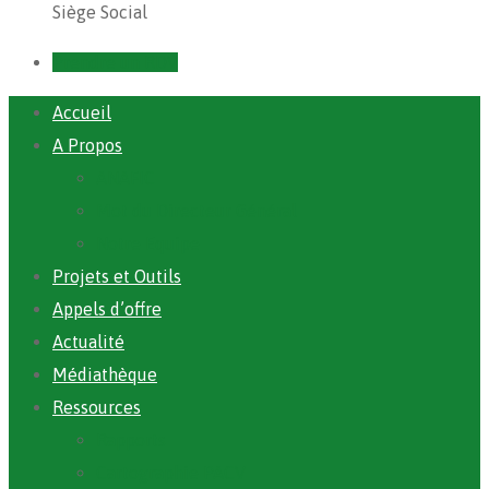
Siège Social
Prendre un RDV
Accueil
A Propos
ANAFIC
Mot du Directeur Général
Notre Equipe
Projets et Outils
Appels d’offre
Actualité
Médiathèque
Ressources
Rapports
Cartographie PACV