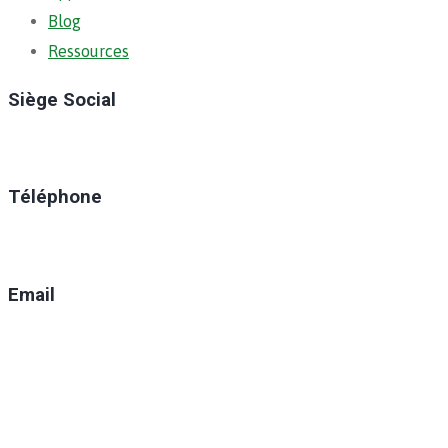
Blog
Ressources
Siège Social
Ratoma, C/ Ratoma
Téléphone
(+224) 629-008-550
Email
direction@anafic.org.gn
Newsletter