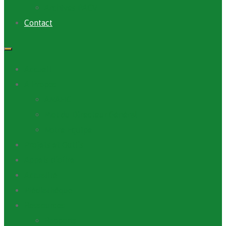
Archives PACV
Contact
Accueil
A Propos
ANAFIC
Mot du Directeur Général
Notre Equipe
Projets et Outils
Appels d’offre
Actualité
Médiathèque
Ressources
Rapports