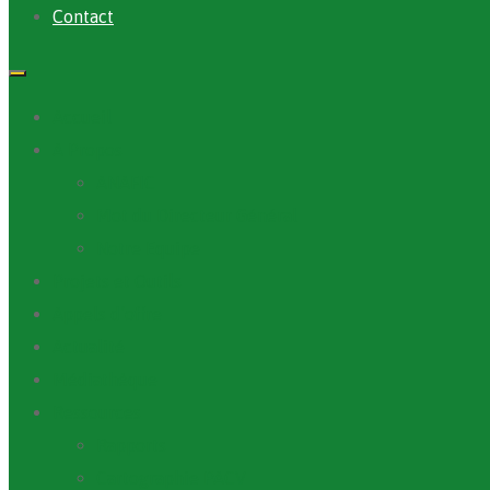
Contact
Accueil
A Propos
ANAFIC
Mot du Directeur Général
Notre Equipe
Projets et Outils
Appels d’offre
Actualité
Médiathèque
Ressources
Rapports
Cartographie PACV