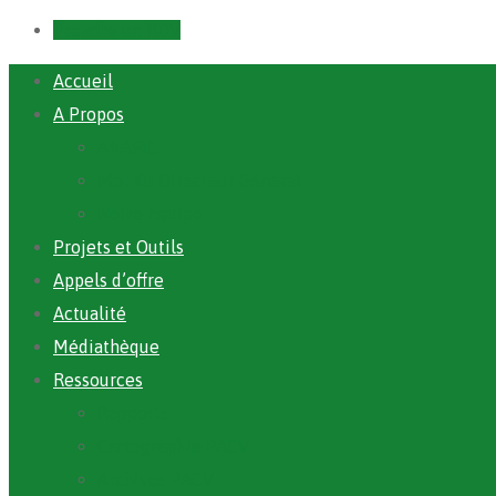
Prendre un RDV
Accueil
A Propos
ANAFIC
Mot du Directeur Général
Notre Equipe
Projets et Outils
Appels d’offre
Actualité
Médiathèque
Ressources
Rapports
Cartographie PACV
Archives PACV