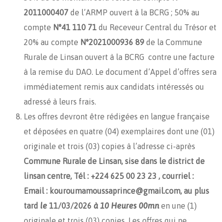
2011000407
de l’ARMP ouvert à la BCRG ; 50% au
compte
N°41 110 71
du Receveur Central du Trésor et
20% au compte
N°2021000936 89
de la Commune
Rurale de Linsan ouvert à la BCRG contre une facture
à la remise du DAO. Le document d’Appel d’offres sera
immédiatement remis aux candidats intéressés ou
adressé à leurs frais.
Les offres devront être rédigées en langue française
et déposées en quatre (04) exemplaires dont une (01)
originale et trois (03) copies à l’adresse ci-après
Commune Rurale de Linsan, sise dans le district de
linsan centre, Tél : +224 625 00 23 23 , courriel :
Email : kouroumamoussaprince@gmail.com, au plus
tard
le
11/03/2026
à 10 Heures 00mn
en une (1)
originale et trois (03) copies. Les offres qui ne