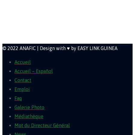
direction@anafic.org.gn
Newsletter
© 2022 ANAFIC | Design with ♥ by EASY LINK GUINEA
Accueil
Accueil – Español
Contact
Emploi
Faq
Galerie Photo
Médiathèque
Mot du Directeur Général
News