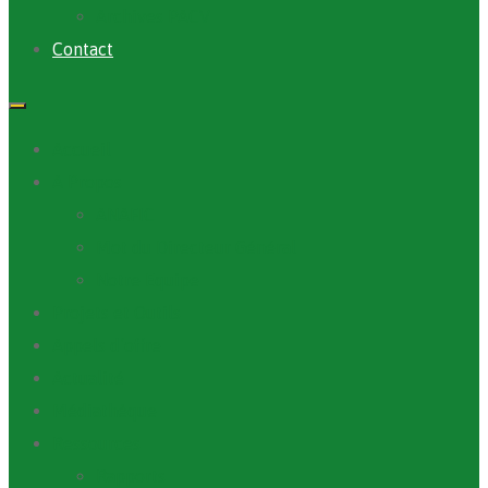
Archives PACV
Contact
Accueil
A Propos
ANAFIC
Mot du Directeur Général
Notre Equipe
Projets et Outils
Appels d’offre
Actualité
Médiathèque
Ressources
Rapports