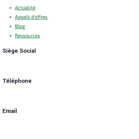
Actualité
Appels d'offres
Blog
Ressources
Siège Social
Ratoma, C/ Ratoma
Téléphone
(+224) 629-008-550
Email
direction@anafic.org.gn