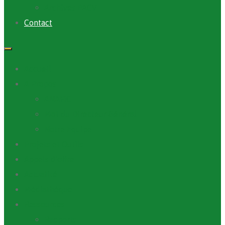
Archives PACV
Contact
Accueil
A Propos
ANAFIC
Mot du Directeur Général
Notre Equipe
Projets et Outils
Appels d’offre
Actualité
Médiathèque
Ressources
Rapports