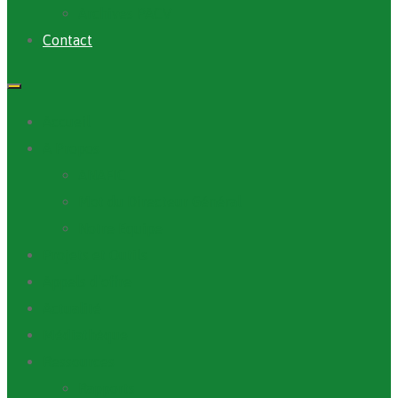
Archives PACV
Contact
Accueil
A Propos
ANAFIC
Mot du Directeur Général
Notre Equipe
Projets et Outils
Appels d’offre
Actualité
Médiathèque
Ressources
Rapports