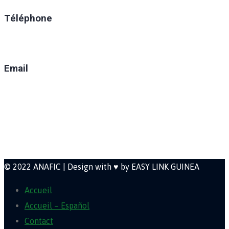
Téléphone
(+224) 629-008-550
Email
direction@anafic.org.gn
Newsletter
© 2022 ANAFIC | Design with ♥ by EASY LINK GUINEA
Accueil
Accueil – Español
Contact