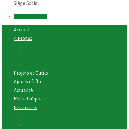
Siège Social
Prendre un RDV
Accueil
A Propos
ANAFIC
Mot du Directeur Général
Notre Equipe
Projets et Outils
Appels d’offre
Actualité
Médiathèque
Ressources
Rapports
Cartographie PACV