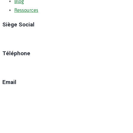
Blog
Ressources
Siège Social
Ratoma, C/ Ratoma
Téléphone
(+224) 629-008-550
Email
direction@anafic.org.gn
Newsletter