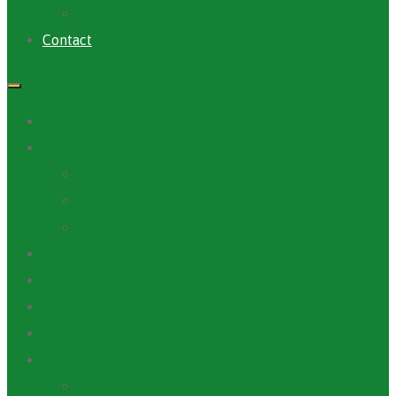
Archives PACV
Contact
Accueil
A Propos
ANAFIC
Mot du Directeur Général
Notre Equipe
Projets et Outils
Appels d’offre
Actualité
Médiathèque
Ressources
Rapports