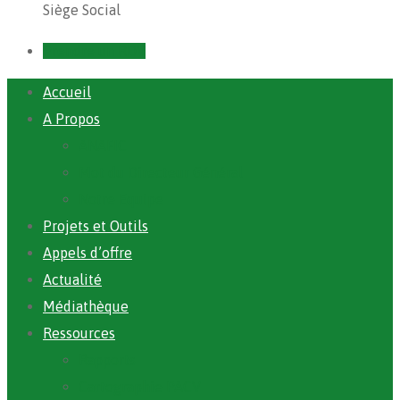
Siège Social
Prendre un RDV
Accueil
A Propos
ANAFIC
Mot du Directeur Général
Notre Equipe
Projets et Outils
Appels d’offre
Actualité
Médiathèque
Ressources
Rapports
Cartographie PACV