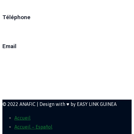
Ratoma, C/ Ratoma
Téléphone
(+224) 629-008-550
Email
direction@anafic.org.gn
Newsletter
© 2022 ANAFIC | Design with ♥ by EASY LINK GUINEA
Accueil
Accueil – Español