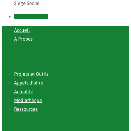
Siège Social
Prendre un RDV
Accueil
A Propos
ANAFIC
Mot du Directeur Général
Notre Equipe
Projets et Outils
Appels d’offre
Actualité
Médiathèque
Ressources
Rapports
Cartographie PACV