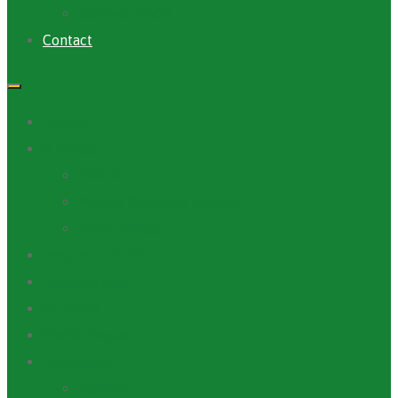
Archives PACV
Contact
Accueil
A Propos
ANAFIC
Mot du Directeur Général
Notre Equipe
Projets et Outils
Appels d’offre
Actualité
Médiathèque
Ressources
Rapports