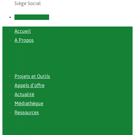
Siège Social
Prendre un RDV
Accueil
A Propos
ANAFIC
Mot du Directeur Général
Notre Equipe
Projets et Outils
Appels d’offre
Actualité
Médiathèque
Ressources
Rapports
Cartographie PACV