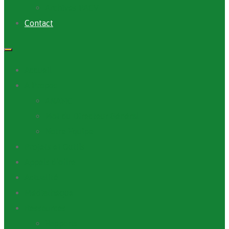
Archives PACV
Contact
Accueil
A Propos
ANAFIC
Mot du Directeur Général
Notre Equipe
Projets et Outils
Appels d’offre
Actualité
Médiathèque
Ressources
Rapports