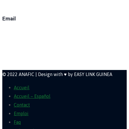
(+224) 629-008-550
Email
direction@anafic.org.gn
Newsletter
© 2022 ANAFIC | Design with ♥ by EASY LINK GUINEA
Accueil
Accueil – Español
Contact
Emploi
Faq