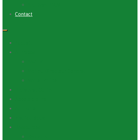
Archives PACV
Contact
Accueil
A Propos
ANAFIC
Mot du Directeur Général
Notre Equipe
Projets et Outils
Appels d’offre
Actualité
Médiathèque
Ressources
Rapports