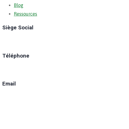
Blog
Ressources
Siège Social
Ratoma, C/ Ratoma
Téléphone
(+224) 629-008-550
Email
direction@anafic.org.gn
Newsletter