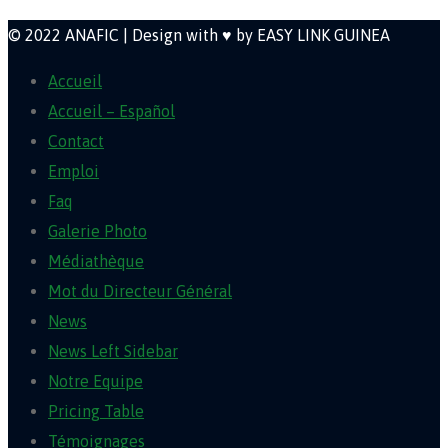
© 2022 ANAFIC | Design with ♥ by EASY LINK GUINEA
Accueil
Accueil – Español
Contact
Emploi
Faq
Galerie Photo
Médiathèque
Mot du Directeur Général
News
News Left Sidebar
Notre Equipe
Pricing Table
Témoignages