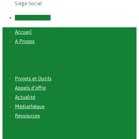
Siège Social
Prendre un RDV
Accueil
A Propos
ANAFIC
Mot du Directeur Général
Notre Equipe
Projets et Outils
Appels d’offre
Actualité
Médiathèque
Ressources
Rapports
Cartographie PACV