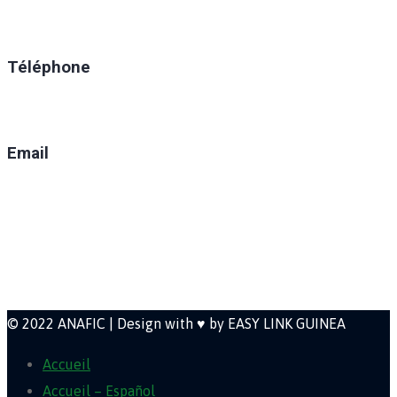
Ratoma, C/ Ratoma
Téléphone
(+224) 629-008-550
Email
direction@anafic.org.gn
Newsletter
© 2022 ANAFIC | Design with ♥ by EASY LINK GUINEA
Accueil
Accueil – Español