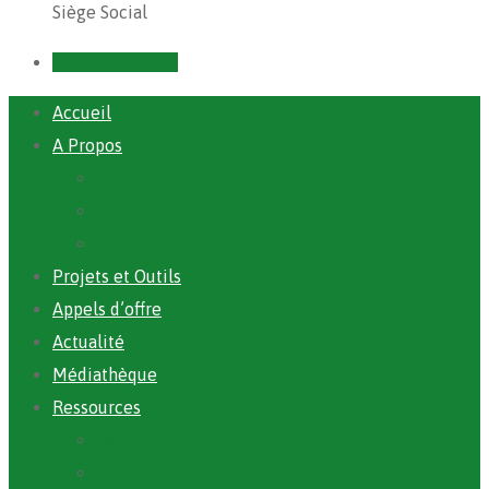
Siège Social
Prendre un RDV
Accueil
A Propos
ANAFIC
Mot du Directeur Général
Notre Equipe
Projets et Outils
Appels d’offre
Actualité
Médiathèque
Ressources
Rapports
Cartographie PACV