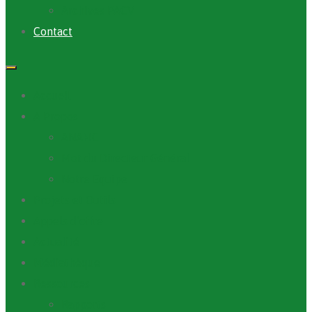
Archives PACV
Contact
Accueil
A Propos
ANAFIC
Mot du Directeur Général
Notre Equipe
Projets et Outils
Appels d’offre
Actualité
Médiathèque
Ressources
Rapports