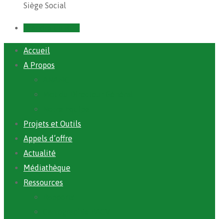
Siège Social
Prendre un RDV
Accueil
A Propos
ANAFIC
Mot du Directeur Général
Notre Equipe
Projets et Outils
Appels d’offre
Actualité
Médiathèque
Ressources
Rapports
Cartographie PACV