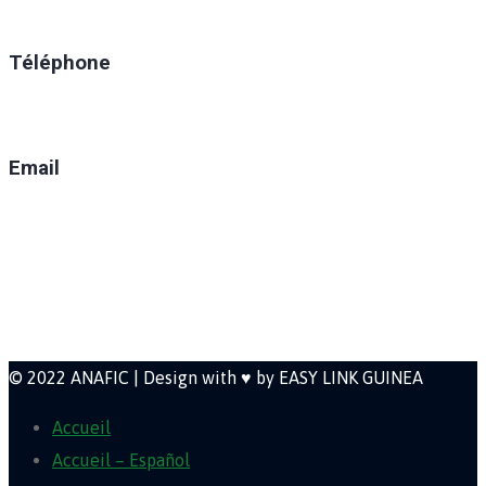
Ratoma, C/ Ratoma
Téléphone
(+224) 629-008-550
Email
direction@anafic.org.gn
Newsletter
© 2022 ANAFIC | Design with ♥ by EASY LINK GUINEA
Accueil
Accueil – Español