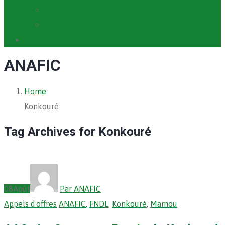
Cartographie PACV
Archives PACV
Contact
ANAFIC
Home
Konkouré
Tag Archives for Konkouré
08
Août
Par ANAFIC
Appels d'offres
ANAFIC
,
FNDL
,
Konkouré
,
Mamou