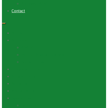
Archives PACV
Contact
Accueil
A Propos
ANAFIC
Mot du Directeur Général
Notre Equipe
Projets et Outils
Appels d’offre
Actualité
Médiathèque
Ressources
Rapports