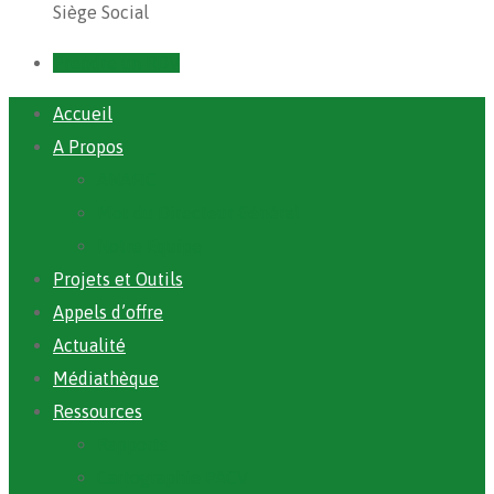
Siège Social
Prendre un RDV
Accueil
A Propos
ANAFIC
Mot du Directeur Général
Notre Equipe
Projets et Outils
Appels d’offre
Actualité
Médiathèque
Ressources
Rapports
Cartographie PACV