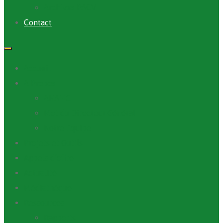
Archives PACV
Contact
Accueil
A Propos
ANAFIC
Mot du Directeur Général
Notre Equipe
Projets et Outils
Appels d’offre
Actualité
Médiathèque
Ressources
Rapports