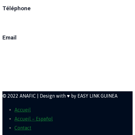
Téléphone
(+224) 629-008-550
Email
direction@anafic.org.gn
Newsletter
© 2022 ANAFIC | Design with ♥ by EASY LINK GUINEA
Accueil
Accueil – Español
Contact