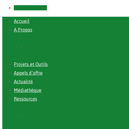
Prendre un RDV
Accueil
A Propos
ANAFIC
Mot du Directeur Général
Notre Equipe
Projets et Outils
Appels d’offre
Actualité
Médiathèque
Ressources
Rapports
Cartographie PACV
Archives PACV