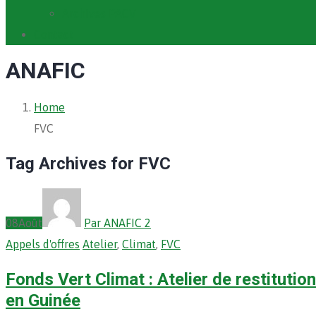
Archives PACV
Contact
ANAFIC
Home
FVC
Tag Archives for FVC
08
Août
Par ANAFIC 2
Appels d'offres
Atelier
,
Climat
,
FVC
Fonds Vert Climat : Atelier de restitutio
en Guinée