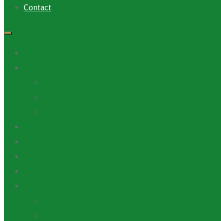
Contact
Accueil
A Propos
ANAFIC
Mot du Directeur Général
Notre Equipe
Projets et Outils
Appels d’offre
Actualité
Médiathèque
Ressources
Rapports
Cartographie PACV