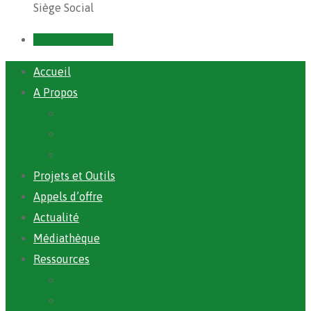
Siège Social
Prendre un RDV
Accueil
A Propos
ANAFIC
Mot du Directeur Général
Notre Equipe
Projets et Outils
Appels d’offre
Actualité
Médiathèque
Ressources
Rapports
Cartographie PACV