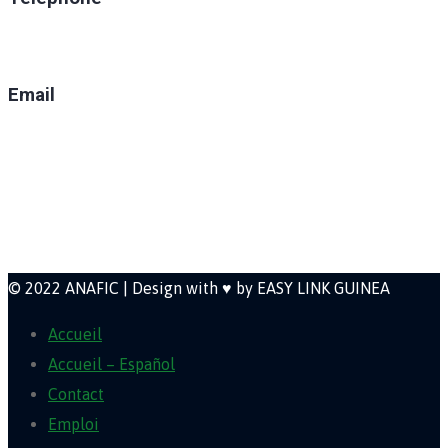
(+224) 629-008-550
Email
direction@anafic.org.gn
Newsletter
© 2022 ANAFIC | Design with ♥ by EASY LINK GUINEA
Accueil
Accueil – Español
Contact
Emploi