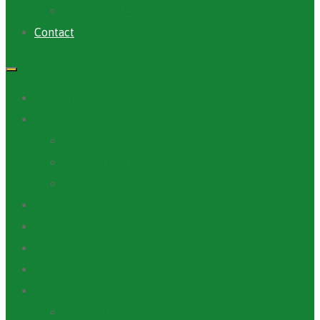
Archives PACV
Contact
Accueil
A Propos
ANAFIC
Mot du Directeur Général
Notre Equipe
Projets et Outils
Appels d’offre
Actualité
Médiathèque
Ressources
Rapports