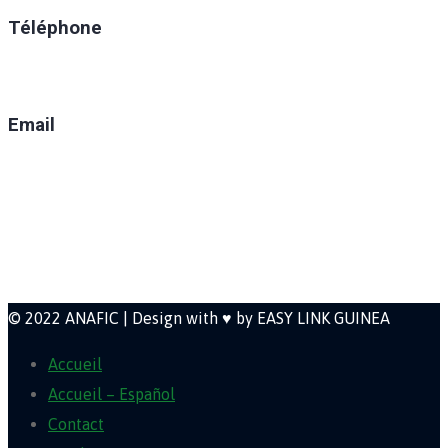
Téléphone
(+224) 629-008-550
Email
direction@anafic.org.gn
Newsletter
© 2022 ANAFIC | Design with ♥ by EASY LINK GUINEA
Accueil
Accueil – Español
Contact