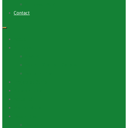
Archives PACV
Contact
Accueil
A Propos
ANAFIC
Mot du Directeur Général
Notre Equipe
Projets et Outils
Appels d’offre
Actualité
Médiathèque
Ressources
Rapports