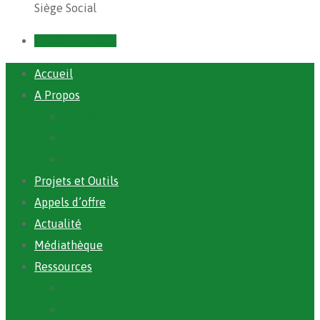
Siège Social
Prendre un RDV
Accueil
A Propos
ANAFIC
Mot du Directeur Général
Notre Equipe
Projets et Outils
Appels d’offre
Actualité
Médiathèque
Ressources
Rapports
Cartographie PACV