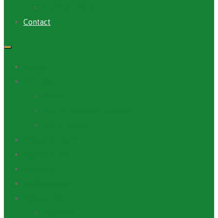
Archives PACV
Contact
Accueil
A Propos
ANAFIC
Mot du Directeur Général
Notre Equipe
Projets et Outils
Appels d’offre
Actualité
Médiathèque
Ressources
Rapports