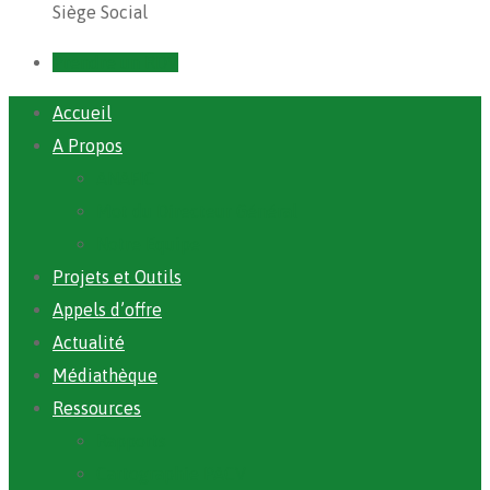
Siège Social
Prendre un RDV
Accueil
A Propos
ANAFIC
Mot du Directeur Général
Notre Equipe
Projets et Outils
Appels d’offre
Actualité
Médiathèque
Ressources
Rapports
Cartographie PACV