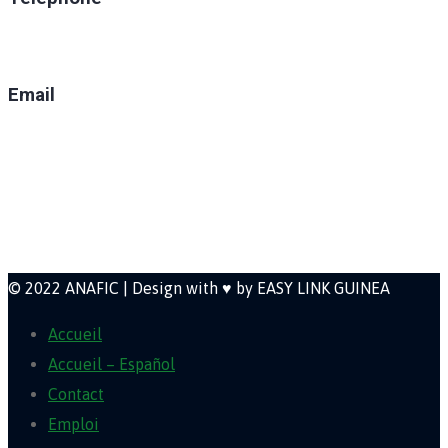
(+224) 629-008-550
Email
direction@anafic.org.gn
Newsletter
© 2022 ANAFIC | Design with ♥ by EASY LINK GUINEA
Accueil
Accueil – Español
Contact
Emploi