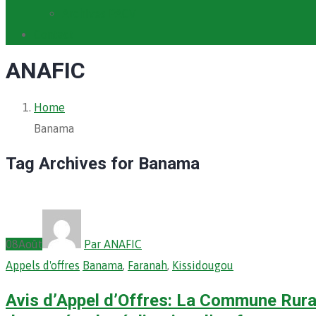
Archives PACV
Contact
ANAFIC
Home
Banama
Tag Archives for Banama
08
Août
Par ANAFIC
Appels d'offres
Banama
,
Faranah
,
Kissidougou
Avis d’Appel d’Offres: La Commune Rural