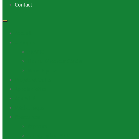
Contact
Accueil
A Propos
ANAFIC
Mot du Directeur Général
Notre Equipe
Projets et Outils
Appels d’offre
Actualité
Médiathèque
Ressources
Rapports
Cartographie PACV