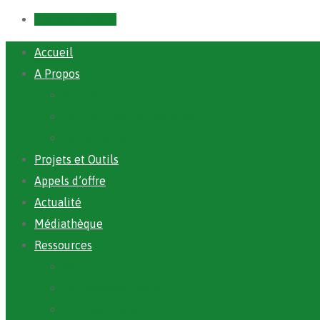
Prendre un RDV
Accueil
A Propos
ANAFIC
Mot du Directeur Général
Notre Equipe
Projets et Outils
Appels d’offre
Actualité
Médiathèque
Ressources
Rapports
Cartographie PACV
Archives PACV