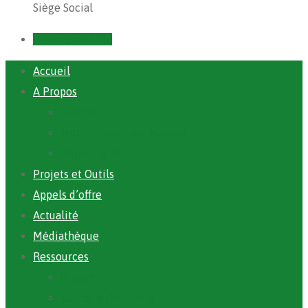
Siège Social
Prendre un RDV
Accueil
A Propos
ANAFIC
Mot du Directeur Général
Notre Equipe
Projets et Outils
Appels d’offre
Actualité
Médiathèque
Ressources
Rapports
Cartographie PACV