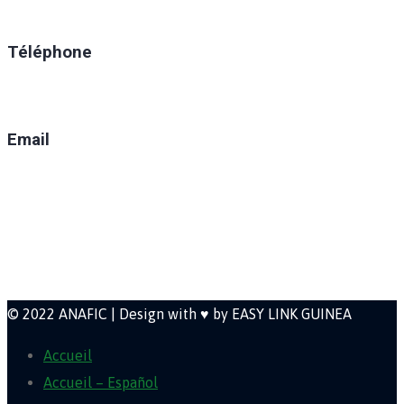
Ratoma, C/ Ratoma
Téléphone
(+224) 629-008-550
Email
direction@anafic.org.gn
Newsletter
© 2022 ANAFIC | Design with ♥ by EASY LINK GUINEA
Accueil
Accueil – Español