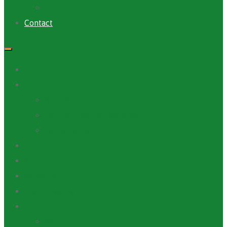
Archives PACV
Contact
Accueil
A Propos
ANAFIC
Mot du Directeur Général
Notre Equipe
Projets et Outils
Appels d’offre
Actualité
Médiathèque
Ressources
Rapports