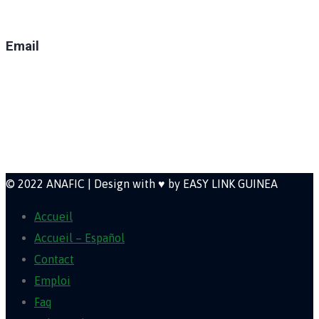
(+224) 629-008-550
Email
direction@anafic.org.gn
Newsletter
© 2022 ANAFIC | Design with ♥ by EASY LINK GUINEA
Accueil
Accueil – Español
Contact
Emploi
Faq