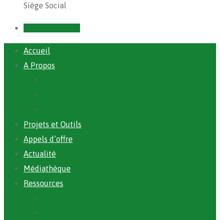
Siège Social
Prendre un RDV
Accueil
A Propos
ANAFIC
Mot du Directeur Général
Notre Equipe
Projets et Outils
Appels d’offre
Actualité
Médiathèque
Ressources
Rapports
Cartographie PACV