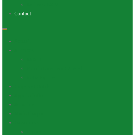
Archives PACV
Contact
Accueil
A Propos
ANAFIC
Mot du Directeur Général
Notre Equipe
Projets et Outils
Appels d’offre
Actualité
Médiathèque
Ressources
Rapports