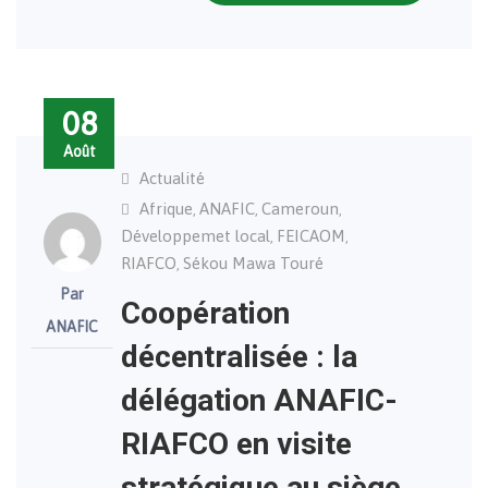
08
Août
Actualité
Afrique
ANAFIC
Cameroun
,
,
,
Développemet local
FEICAOM
,
,
RIAFCO
Sékou Mawa Touré
,
Par
Coopération
ANAFIC
décentralisée : la
délégation ANAFIC-
RIAFCO en visite
stratégique au siège