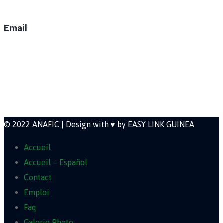
(+224) 629-008-550
Email
direction@anafic.org.gn
Newsletter
© 2022 ANAFIC | Design with ♥ by EASY LINK GUINEA
Accueil
Accueil – Español
Contact
Emploi
Faq
Galerie Photo