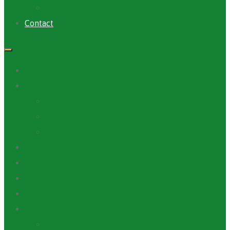
Archives PACV
Contact
Accueil
A Propos
ANAFIC
Mot du Directeur Général
Notre Equipe
Projets et Outils
Appels d’offre
Actualité
Médiathèque
Ressources
Rapports