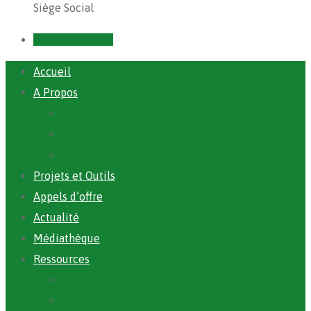
Siège Social
Prendre un RDV
Accueil
A Propos
ANAFIC
Mot du Directeur Général
Notre Equipe
Projets et Outils
Appels d’offre
Actualité
Médiathèque
Ressources
Rapports
Cartographie PACV