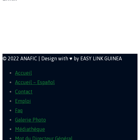
direction@anafic.org.gn
Newsletter
© 2022 ANAFIC | Design with ♥ by EASY LINK GUINEA
Accueil
Accueil – Español
Contact
Emploi
Faq
Galerie Photo
Médiathèque
Mot du Directeur Général