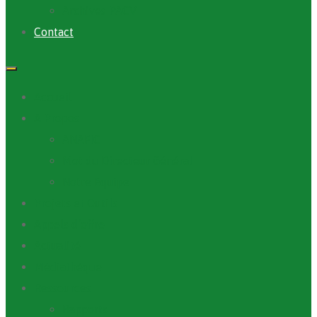
Archives PACV
Contact
Accueil
A Propos
ANAFIC
Mot du Directeur Général
Notre Equipe
Projets et Outils
Appels d’offre
Actualité
Médiathèque
Ressources
Rapports