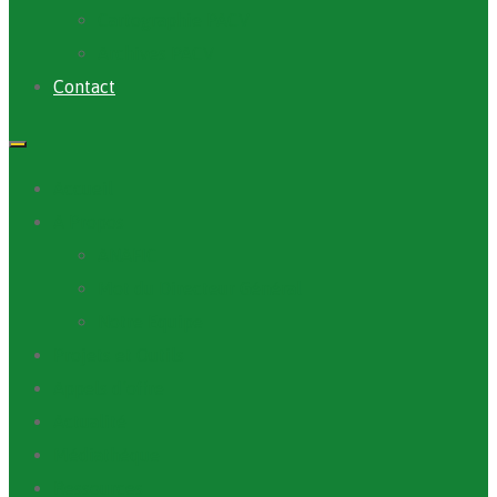
Cartographie PACV
Archives PACV
Contact
Accueil
A Propos
ANAFIC
Mot du Directeur Général
Notre Equipe
Projets et Outils
Appels d’offre
Actualité
Médiathèque
Ressources