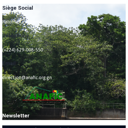
Siège Social
Ratoma, C/ Ratoma
Téléphone
(+224) 629-008-550
Email
direction@anafic.org.gn
Newsletter