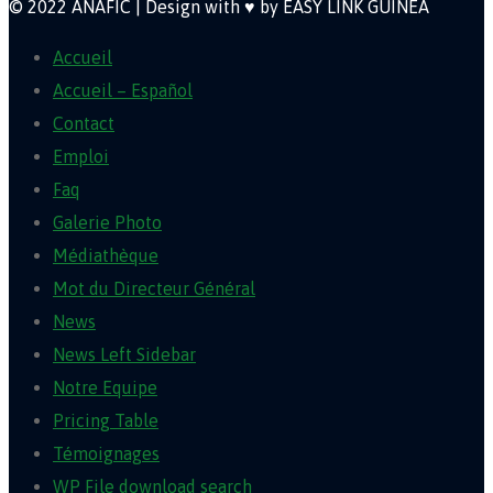
© 2022 ANAFIC | Design with ♥ by EASY LINK GUINEA
Accueil
Accueil – Español
Contact
Emploi
Faq
Galerie Photo
Médiathèque
Mot du Directeur Général
News
News Left Sidebar
Notre Equipe
Pricing Table
Témoignages
WP File download search