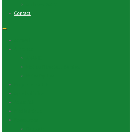
Archives PACV
Contact
Accueil
A Propos
ANAFIC
Mot du Directeur Général
Notre Equipe
Projets et Outils
Appels d’offre
Actualité
Médiathèque
Ressources
Rapports