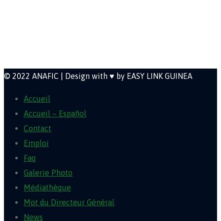
direction@anafic.org.gn
Newsletter
© 2022 ANAFIC | Design with ♥ by EASY LINK GUINEA
Accueil
Accueil – Español
Contact
Emploi
Faq
Galerie Photo
Médiathèque
Mot du Directeur Général
News