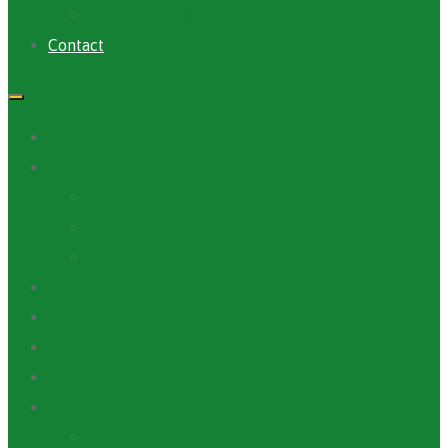
Archives PACV
Contact
Accueil
A Propos
ANAFIC
Mot du Directeur Général
Notre Equipe
Projets et Outils
Appels d’offre
Actualité
Médiathèque
Ressources
Rapports