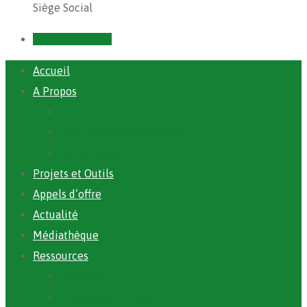
Siège Social
Prendre un RDV
Accueil
A Propos
ANAFIC
Mot du Directeur Général
Notre Equipe
Projets et Outils
Appels d’offre
Actualité
Médiathèque
Ressources
Rapports
Cartographie PACV