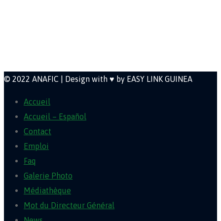
direction@anafic.org.gn
Newsletter
© 2022 ANAFIC | Design with ♥ by EASY LINK GUINEA
Accueil
Accueil – Español
Contact
Emploi
Faq
Galerie Photo
Médiathèque
Mot du Directeur Général
News