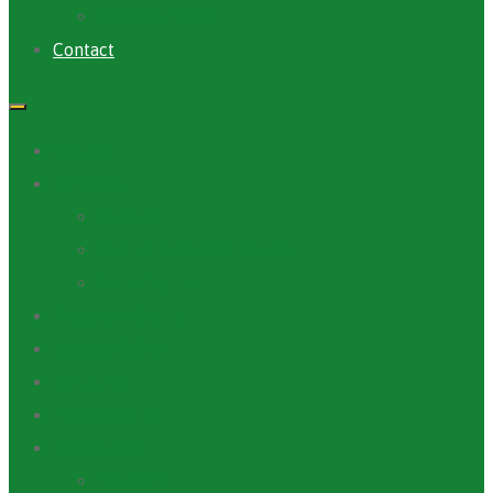
Archives PACV
Contact
Accueil
A Propos
ANAFIC
Mot du Directeur Général
Notre Equipe
Projets et Outils
Appels d’offre
Actualité
Médiathèque
Ressources
Rapports