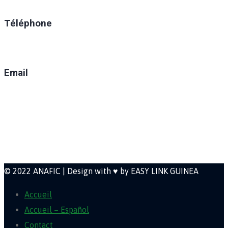
Téléphone
(+224) 629-008-550
Email
direction@anafic.org.gn
Newsletter
© 2022 ANAFIC | Design with ♥ by EASY LINK GUINEA
Accueil
Accueil – Español
Contact