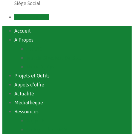
Siège Social
Prendre un RDV
Accueil
A Propos
ANAFIC
Mot du Directeur Général
Notre Equipe
Projets et Outils
Appels d’offre
Actualité
Médiathèque
Ressources
Rapports
Cartographie PACV