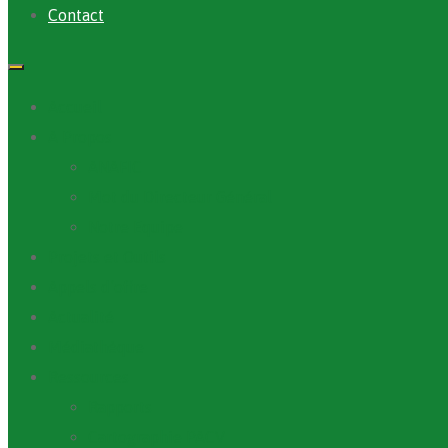
Contact
Accueil
A Propos
ANAFIC
Mot du Directeur Général
Notre Equipe
Projets et Outils
Appels d’offre
Actualité
Médiathèque
Ressources
Rapports
Cartographie PACV