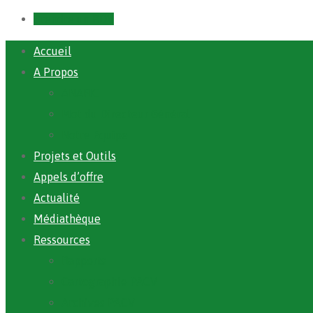
Prendre un RDV
Accueil
A Propos
ANAFIC
Mot du Directeur Général
Notre Equipe
Projets et Outils
Appels d’offre
Actualité
Médiathèque
Ressources
Rapports
Cartographie PACV
Archives PACV