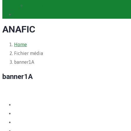
Archives PACV
Contact
ANAFIC
Home
Fichier média
banner1A
banner1A