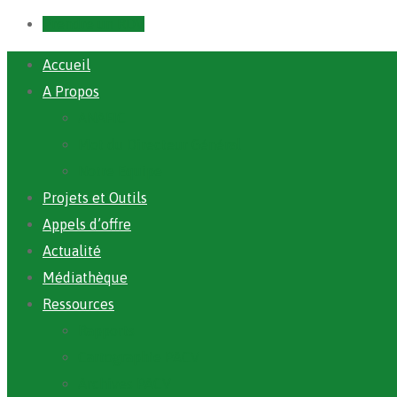
Prendre un RDV
Accueil
A Propos
ANAFIC
Mot du Directeur Général
Notre Equipe
Projets et Outils
Appels d’offre
Actualité
Médiathèque
Ressources
Rapports
Cartographie PACV
Archives PACV