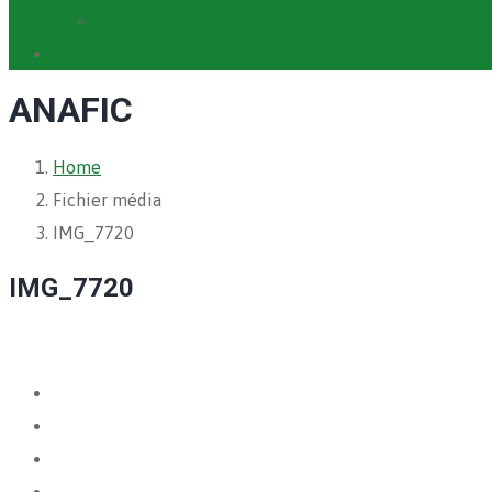
Archives PACV
Contact
ANAFIC
Home
Fichier média
IMG_7720
IMG_7720