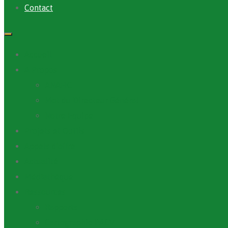
Contact
Accueil
A Propos
ANAFIC
Mot du Directeur Général
Notre Equipe
Projets et Outils
Appels d’offre
Actualité
Médiathèque
Ressources
Rapports
Cartographie PACV